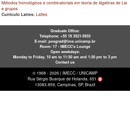
Métodos homológicos e combinatoriais em teoria de álgebras de Lie
e grupos
Currículo Lattes:
Lattes
Graduate Office:
Telephone:
+55 19 3521-5933
E-mail:
posgrad@ime.unicamp.br
Room: 17 - IMECC's Lounge
Open weekdays:
Monday to Friday, 10 am to 11:30 am and 1:30 pm to 3 pm
Contact us
© 1968 - 2026 | IMECC / UNICAMP
Rua Sérgio Buarque de Holanda, 651
13083-859, Campinas, SP, Brazil