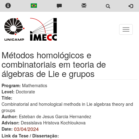
Skip
to
main
content
Toggle
naviga
Métodos homológicos e
combinatoriais em teoria de
álgebras de Lie e grupos
Program:
Mathematics
Level:
Doctorate
Title:
Combinatorial and homological methods in Lie algebras theory and
groups
Author:
Esteban de Jesus Garcia Hernandez
Advisor:
Dessislava Hristova Kochloukova
03/04/2024
Date:
Link da Tese / Dissertação: