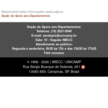
Responsável pelas informações nesta página:
Seção de Apoio aos Departamentos
Seção de Apoio aos Departamentos:
Telefone:
(19) 3521-5949
E-mail:
secdepto@unicamp.br
Sala: 10 - Saguão IMECC
Atendimento ao público:
Segunda a sexta-feira, 8h30 às 12h e das 13h30 às 17h20
Fale conosco
© 1968 - 2026 | IMECC / UNICAMP
Rua Sérgio Buarque de Holanda, 651
13083-859, Campinas, SP, Brasil