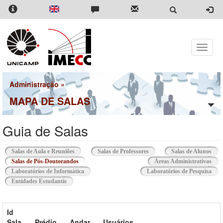
Pular
para
o
conteúdo
principal
Toggle
naviga
Administração
»
MAPA DE SALAS
Guia de Salas
Salas de Aula e Reuniões
Salas de Professores
Salas de Alunos
Salas de Pós-Doutorandos
(aba ativa)
Áreas Administrativas
Laboratórios de Informática
Laboratórios de Pesquisa
Entidades Estudantis
Id
Sala
Prédio
Andar
Usuários