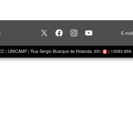
s
E-mai
ECC / UNICAMP
|
Rua Sérgio Buarque de Holanda, 651
|
13083-859, 