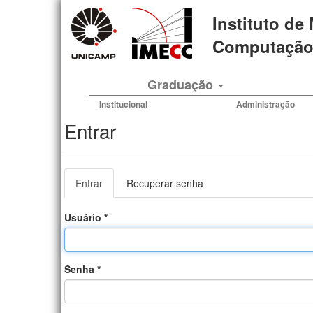
Pular
Instituto de
para
o
Computação 
conteúdo
principal
Graduação
Institucional
Administração
Entrar
Abas
Entrar
(aba
Recuperar senha
primárias
ativa)
Usuário
*
Senha
*