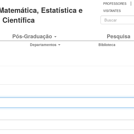
|
PROFESSORES
 Matemática, Estatística e
VISITANTES
Formulá
Científica
de
Buscar
Pós-Graduação
Pesquisa
busca
Departamentos
Biblioteca