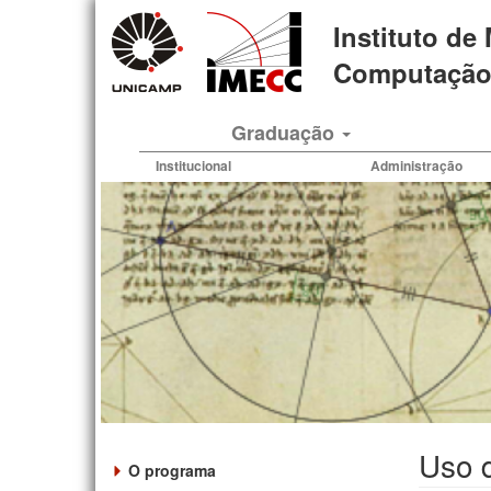
Pular
Instituto de
para
o
Computação 
conteúdo
principal
Graduação
Institucional
Administração
Uso d
O programa