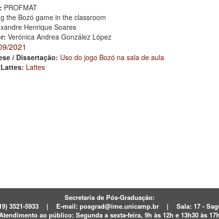
:
PROFMAT
ng the Bozó game in the classroom
exandre Henrique Soares
or:
Verónica Andrea González López
09/2021
ese / Dissertação:
Uso do jogo Bozó na sala de aula
 Lattes:
Lattes
Secretaria de Pós-Graduação:
19) 3521-5933
|
E-mail:
posgrad@ime.unicamp.br
|
Sala: 17 - S
Atendimento ao público:
Segunda a sexta-feira, 9h às 12h e 13h30 às 17