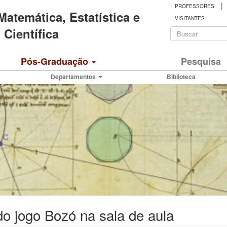
|
PROFESSORES
 Matemática, Estatística e
VISITANTES
Formulá
Científica
de
Buscar
Pós-Graduação
Pesquisa
busca
Departamentos
Biblioteca
o jogo Bozó na sala de aula