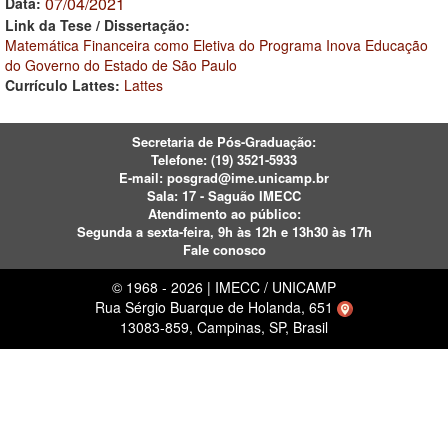
07/04/2021
Data:
Link da Tese / Dissertação:
Matemática Financeira como Eletiva do Programa Inova Educação
do Governo do Estado de São Paulo
Currículo Lattes:
Lattes
Secretaria de Pós-Graduação:
Telefone:
(19) 3521-5933
E-mail:
posgrad@ime.unicamp.br
Sala: 17 - Saguão IMECC
Atendimento ao público:
Segunda a sexta-feira, 9h às 12h e 13h30 às 17h
Fale conosco
© 1968 - 2026 | IMECC / UNICAMP
Rua Sérgio Buarque de Holanda, 651
13083-859, Campinas, SP, Brasil