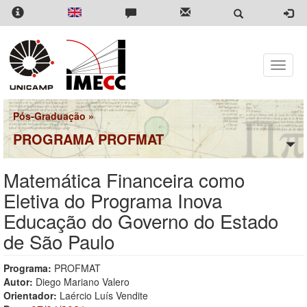
Pular
para
o
conteúdo
principal
Toggle
naviga
Pós-Graduação
»
PROGRAMA PROFMAT
Matemática Financeira como
Eletiva do Programa Inova
Educação do Governo do Estado
de São Paulo
Programa:
PROFMAT
Autor:
Diego Mariano Valero
Orientador:
Laércio Luís Vendite