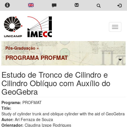
Pular
para
o
conteúdo
principal
Toggle
naviga
Pós-Graduação
»
PROGRAMA PROFMAT
Estudo de Tronco de Cilindro e
Cilindro Oblíquo com Auxílio do
GeoGebra
Programa:
PROFMAT
Title:
Study of cylinder trunk and oblique cylinder with the aid of GeoGebra
Autor:
Ari Ferraza de Souza
Orientador:
Claudina Izepe Rodrigues