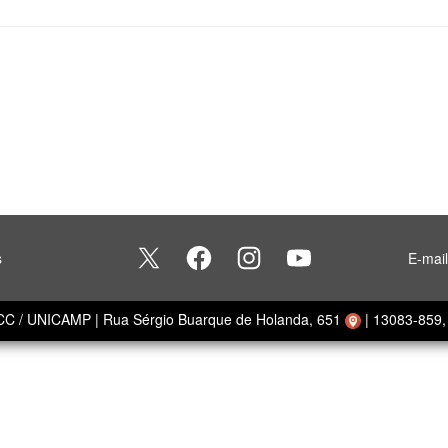
s
E-mai
ECC / UNICAMP
|
Rua Sérgio Buarque de Holanda, 651
|
13083-859, 