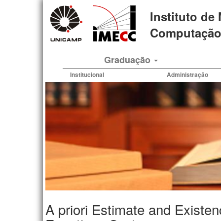
Pular
Instituto de
para
o
Computação 
conteúdo
principal
Graduação
Institucional
Administração
A priori Estimate and Existenc