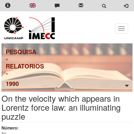
Pular
para
o
conteúdo
principal
Toggle
naviga
PESQUISA
»
RELATORIOS
»
1990
On the velocity which appears in
Lorentz force law: an illuminating
puzzle
Número:
31