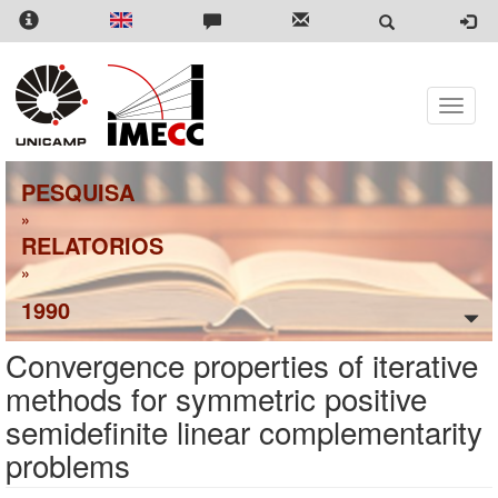
Pular
para
o
conteúdo
principal
Toggle
naviga
PESQUISA
»
RELATORIOS
»
1990
Convergence properties of iterative
methods for symmetric positive
semidefinite linear complementarity
problems