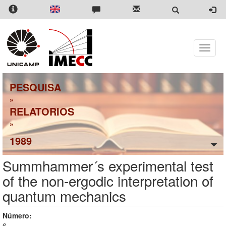
Pular
para
o
conteúdo
principal
Toggle
naviga
PESQUISA
»
RELATORIOS
»
1989
Summhammer´s experimental test
of the non-ergodic interpretation of
quantum mechanics
Número:
6