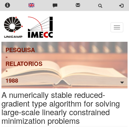
Pular
para
o
conteúdo
principal
Toggle
naviga
PESQUISA
»
RELATORIOS
»
1988
A numerically stable reduced-
gradient type algorithm for solving
large-scale linearly constrained
minimization problems