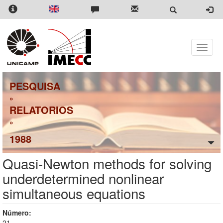
Pular
para
o
conteúdo
principal
Toggle
naviga
PESQUISA
»
RELATORIOS
»
1988
Quasi-Newton methods for solving
underdetermined nonlinear
simultaneous equations
Número:
21