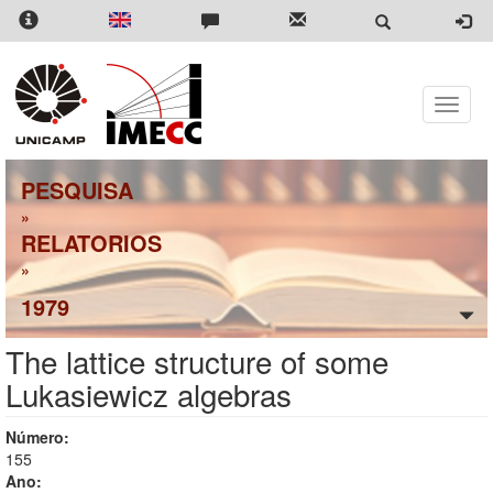
Pular
para
o
conteúdo
principal
Toggle
naviga
PESQUISA
»
RELATORIOS
»
1979
The lattice structure of some
Lukasiewicz algebras
Número:
155
Ano: