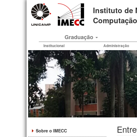
Pular
Instituto de
para
o
Computação 
conteúdo
principal
Graduação
Institucional
Administração
Entr
Sobre o IMECC