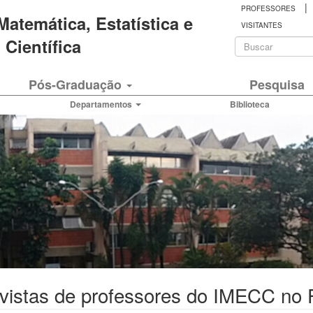
|
PROFESSORES
 Matemática, Estatística e
VISITANTES
Formulá
Científica
de
Buscar
Pós-Graduação
Pesquisa
busca
Departamentos
Biblioteca
evistas de professores do IMECC no