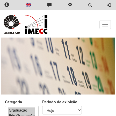
Pular
para
o
conteúdo
principal
Toggle
naviga
Categoria
Período de exibição