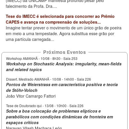
(IMECC) da UNICAMP manifesta profundo pesar pelo
falecimento da Profa. Dra....
Tese do IMECC é selecionada para concorrer ao Prêmio
CAPES e avança na compreensão de soluções...
Imagine tentar prever o movimento de um único grão de poeira
em meio a uma tempestade. Agora substitua esse grão por
uma partícula carregada...
Próximos Eventos
Workshop AMANHÃ -
10/08 - 8h30
- Sala 253
Workshop on Stochastic Analysis: irregularity, mean-fields
and related topics
Dissert. Mestrado AMANHÃ -
10/08 - 14h00
- Sala 226
Pontos de Weierstrass em característica positiva e teoria
de Stöhr-Voloch
João Vitor Camargo Fattori
Tese de Doutorado qui -
13/08 - 10h00
- Sala 226
Sobre a boa colocação de problemas elípticos e
parabólicos com condições dinâmicas de fronteira em
espaços críticos
Narayan Vilash Machaca León