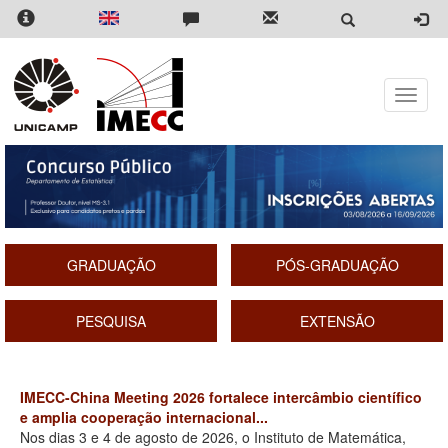
Pular
para
o
conteúdo
principal
Toggle
naviga
GRADUAÇÃO
PÓS-GRADUAÇÃO
PESQUISA
EXTENSÃO
IMECC-China Meeting 2026 fortalece intercâmbio científico
e amplia cooperação internacional...
Nos dias 3 e 4 de agosto de 2026, o Instituto de Matemática,