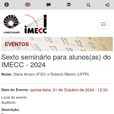
Pular
para
o
conteúdo
principal
Toggle
naviga
EVENTOS
Sexto seminário para alunos(as) do
IMECC - 2024
Nome:
Diana Amaro (IFSC) e Roberto Ribeiro (UFPR)
quinta-feira, 31 de Outubro de 2024 - 12:30
Data do Evento:
Local do evento
Auditório
Descrição: