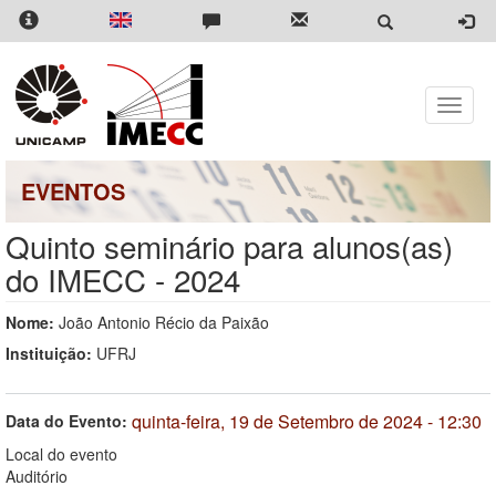
Pular
para
o
conteúdo
principal
Toggle
naviga
EVENTOS
Quinto seminário para alunos(as)
do IMECC - 2024
Nome:
João Antonio Récio da Paixão
Instituição:
UFRJ
quinta-feira, 19 de Setembro de 2024 - 12:30
Data do Evento:
Local do evento
Auditório