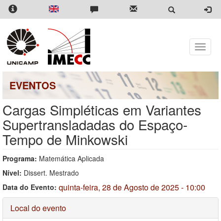
Pular
para
o
conteúdo
principal
Toggle
naviga
EVENTOS
Cargas Simpléticas em Variantes
Supertransladadas do Espaço-
Tempo de Minkowski
Programa:
Matemática Aplicada
Nível:
Dissert. Mestrado
quinta-feira, 28 de Agosto de 2025 - 10:00
Data do Evento:
Ocultar
Local do evento