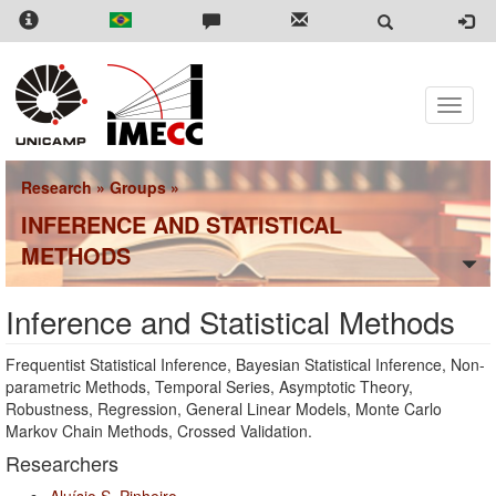
Skip
to
main
content
Toggle
naviga
Research
»
Groups
»
INFERENCE AND STATISTICAL
METHODS
Inference and Statistical Methods
Frequentist Statistical Inference, Bayesian Statistical Inference, Non-
parametric Methods, Temporal Series, Asymptotic Theory,
Robustness, Regression, General Linear Models, Monte Carlo
Markov Chain Methods, Crossed Validation.
Researchers