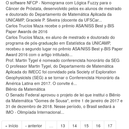
O software NFCP - Nomograma com Lógica Fuzzy para o
Câncer de Próstata, desenvolvido pelos ex-alunos de mestrado
e doutorado do Departamento de Matemática Aplicada da
UNICAMP, Graciele P. Silveira (docente da UFSCar...
Carlos Trucíos Maza recebe o prêmio ASA/NISS Best y-BIS
Paper Awards de 2016
Carlos Trucíos Maza, ex-aluno de mestrado e doutorado do
programa de pós-graduação em Estatística da UNICAMP,
recebeu o segundo lugar no prêmio ASA/NISS Best y-BIS Paper
Award 2016 com o artigo intitulado...
Prof. Martin Tygel é nomeado conferencista honorário da SEG
O professor Martin Tygel, do Departamento de Matemática
Aplicada do IMECC foi convidado pela Society of Exploration
Geophysicists (SEG) a se tornar o Conferencista Honorário da
América Latina em 2017. O convite é...
Biênio da Matemática
O Senado Federal aprovou o projeto de lei que institui o Biênio
da Matemática "Gomes de Sousa", entre 1 de janeiro de 2017 e
31 de dezembro de 2018. Nesse período, o Brasil sediará a
IMO - Olimpíada Internacional...
« início
‹ anterior
…
13
14
15
16
17