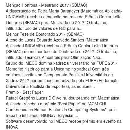
Menção Honrosa - Mestrado 2017 (SBMAC)
A dissertação de Petra Maria Bartmeyer (Matemática Aplicada-
UNICAMP) recebeu a menção honrosa do Prêmio Odelar Leite
Linhares (SBMAC) para Mestrado de 2017. O trabalho,
intitulado 'Uso de valores de Ritz para a...
Melhor Tese de Doutorado 2017 (SBMAC)
A tese de Lucas Eduardo Azevedo Simões (Matemática
Aplicada-UNICAMP) recebeu o Prêmio Odelar Leite Linhares
(SBMAC) de melhor tese de Doutorado de 2017. O trabalho,
intitulado 'Técnicas Amostrais para Otimização Não...
Grupo do IMECC domina xadrez universitário na FUPE 2017
Momento histórico para a Unicamp no xadrez! Com três
equipes inscritas no Campeonato Paulista Universitário de
Xadrez 2017 por equipes, organizado pela FUPE (Federação
Universitária Paulista de Esportes), as equipes...
Prêmio - Best Paper
Rafael Gregório Lucas D'Oliveira, doutorando em Matemática
Aplicada, recebeu o prêmio "Best Paper" no "ACM CHI
Conference on Human Factors in Computing Systems", pelo
trabalho intitulado "BIGNav: Bayesian...
Software desenvolvido no IMECC recebe prêmio em evento na
INOVA