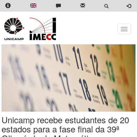
Pular
para
o
conteúdo
principal
Toggle
naviga
Unicamp recebe estudantes de 20
estados para a fase final da 39ª