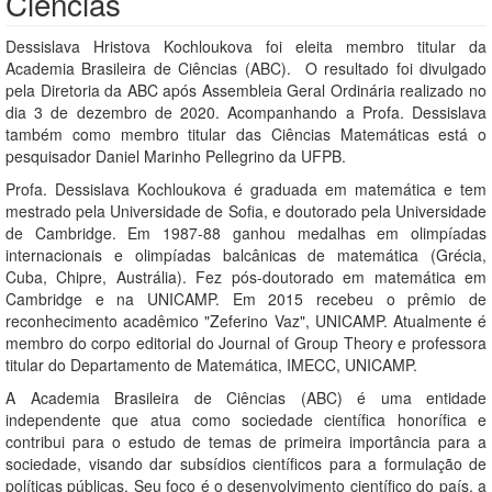
Ciências
Dessislava Hristova Kochloukova foi eleita membro titular da
Academia Brasileira de Ciências (ABC). O resultado foi divulgado
pela Diretoria da ABC após Assembleia Geral Ordinária realizado no
dia 3 de dezembro de 2020. Acompanhando a Profa. Dessislava
também como membro titular das Ciências Matemáticas está o
pesquisador Daniel Marinho Pellegrino da UFPB.
Profa. Dessislava Kochloukova é graduada em matemática e tem
mestrado pela Universidade de Sofia, e doutorado pela Universidade
de Cambridge. Em 1987-88 ganhou medalhas em olimpíadas
internacionais e olimpíadas balcânicas de matemática (Grécia,
Cuba, Chipre, Austrália). Fez pós-doutorado em matemática em
Cambridge e na UNICAMP. Em 2015 recebeu o prêmio de
reconhecimento acadêmico "Zeferino Vaz", UNICAMP. Atualmente é
membro do corpo editorial do Journal of Group Theory e professora
titular do Departamento de Matemática, IMECC, UNICAMP.
A Academia Brasileira de Ciências (ABC) é uma entidade
independente que atua como sociedade científica honorífica e
contribui para o estudo de temas de primeira importância para a
sociedade, visando dar subsídios científicos para a formulação de
políticas públicas. Seu foco é o desenvolvimento científico do país, a