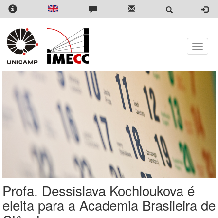
Pular
para
o
conteúdo
principal
Toggle
naviga
Profa. Dessislava Kochloukova é
eleita para a Academia Brasileira de