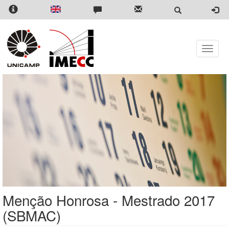
Pular
para
o
conteúdo
principal
Toggle
naviga
Menção Honrosa - Mestrado 2017
(SBMAC)