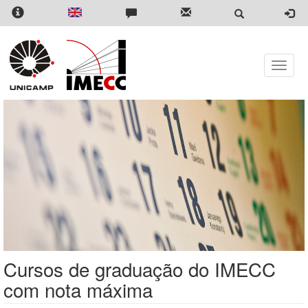
Pular
para
o
conteúdo
principal
Toggle
naviga
Cursos de graduação do IMECC
com nota máxima