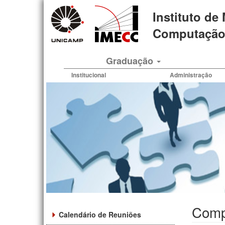
Pular
Instituto de
para
o
Computação 
conteúdo
principal
Graduação
Institucional
Administração
Comp
Calendário de Reuniões