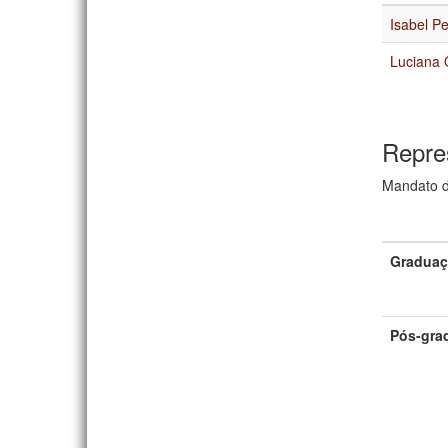
Isabel P
Luciana 
Repre
Mandato d
Gradua
Pós-gra