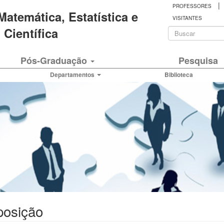
|
PROFESSORES
 Matemática, Estatística e
VISITANTES
Formulá
Científica
de
Buscar
Pós-Graduação
Pesquisa
busca
Departamentos
Biblioteca
osição