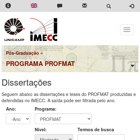
Pular
para
o
conteúdo
principal
Toggle
naviga
Pós-Graduação
»
PROGRAMA PROFMAT
Dissertações
Seguem abaixo as dissertações e teses do PROFMAT produzidas e
defendidas no IMECC. A saída pode ser filtrada pelo ano.
Ano:
Programa:
Ano
Ano:
Nível:
Termos de busca