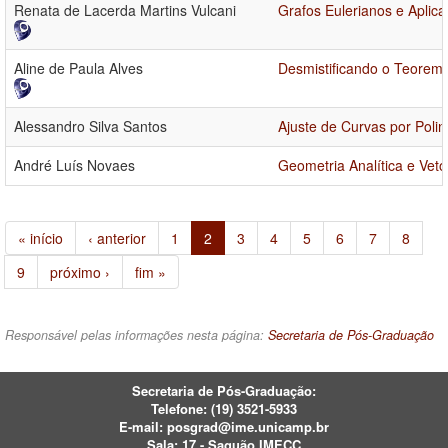
Renata de Lacerda Martins Vulcani
Grafos Eulerianos e Aplic
Aline de Paula Alves
Desmistificando o Teorem
Alessandro Silva Santos
Ajuste de Curvas por Poli
André Luís Novaes
Geometria Analítica e Vet
« início
‹ anterior
1
2
3
4
5
6
7
8
9
próximo ›
fim »
Responsável pelas informações nesta página:
Secretaria de Pós-Graduação
Secretaria de Pós-Graduação:
Telefone:
(19) 3521-5933
E-mail:
posgrad@ime.unicamp.br
Sala: 17 - Saguão IMECC