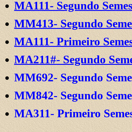
MA111- Segundo Semes
MM413- Segundo Semes
MA111- Primeiro Semes
MA211#- Segundo Seme
MM692- Segundo Semes
MM842- Segundo Semes
MA311- Primeiro Semes