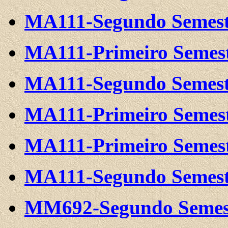
MA111-Segundo Semest
MA111-Primeiro
Semes
MA111-Segundo Semest
MA111-Primeiro Semest
MA111-Primeiro Semest
MA111-Segundo
Semest
MM692-Segundo
Semes