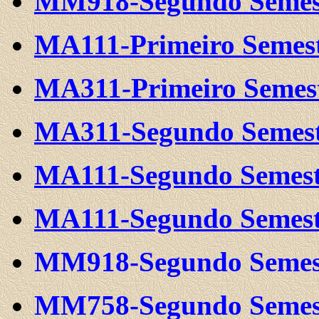
MM918-Segundo Semes
MA111-Primeiro Semest
MA311-Primeiro
Semes
MA311-Segundo Semest
MA111-Segundo Semestr
MA111-Segundo Semest
MM918-Segundo Semes
MM758-Segundo Semes