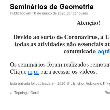
conteúdo
Seminários de Geometria
Publicado em
10 de março de 2020
por
ddnovaes
Atenção
!
Devido ao surto de Coronavirus, 
todas as atividades não essenciais at
comunicado
aqui
Os seminários foram realizados remota
Clique
aqui
para acessar os vídeos.
Esta entrada foi publicada em
2020-S1
,
Ensino
. Adicione o
link
←
Topologia Geral
Rec