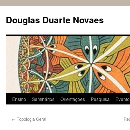
Douglas Duarte Novaes
Pular
Ensino
Seminários
Orientações
Pesquisa
Evento
para
←
Topologia Geral
Rec
o