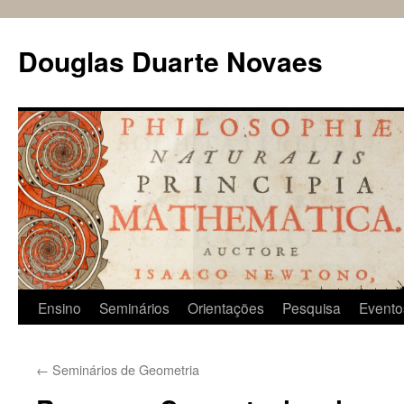
Douglas Duarte Novaes
Pular
Ensino
Seminários
Orientações
Pesquisa
Evento
para
←
Seminários de Geometria
o