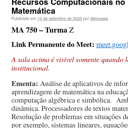
Recursos Computacionais no 
conteúdo
Matemática
Publicado em
10 de setembro de 2020
por
ddnovaes
MA 750 – Turma
Z
Link Permanente do Meet:
meet.goog
A sala acima é visível somente quando 
institucional.
Ementa:
Análise de aplicativos de info
aprendizagem de matemática na educaçã
computação algébrica e simbólica. Amb
dinâmica. Processadores de textos matem
Resolução de problemas em situações d
por exemplo, sistemas lineares, equaçõe