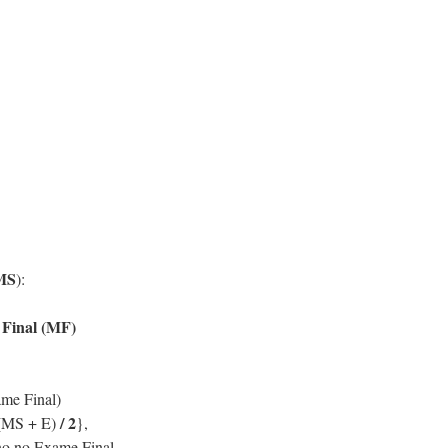
MS
):
 Final (MF)
ame Final)
/
2
(MS + E)
},
uno no Exame Final.