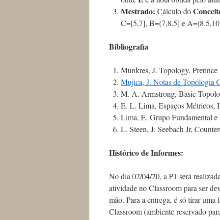
Mestrado:
Conceit
Cálculo do
C=[5,7], B=(7,8.5] e A=(8.5,10
Bibliografia
Munkres, J. Topology. Pretince 
Mujica, J. Notas de Topólogia G
M. A. Armstrong, Basic Topolog
E. L. Lima, Espaços Métricos,
Lima, E. Grupo Fundamental e 
L. Steen, J. Seebach Jr, Counte
Histórico de Informes:
No dia 02/04/20, a P1 será realizad
atividade no Classroom para ser devo
mão. Para a entrega, é só tirar uma
Classroom (ambiente reservado para 