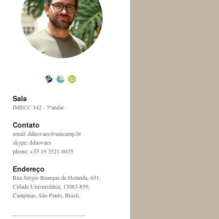
Sala
IMECC 342 - 3ºandar
Contato
email: ddnovaes@unicamp.br
skype: ddnovaes
phone: +55 19 3521-6035
Endereço
Rua Sérgio Buarque de Holanda, 651,
Cidade Universitária, 13083-859,
Campinas, São Paulo, Brasil.
_________________________