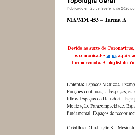
Topologia Geral
conteúdo
Publicado em
26 de fevereiro de 2020
po
MA/MM 453 – Turma A
Devido ao surto de Coronavirus,
os comunicados
aqui
aqui e a
,
forma remota. A playlist do Yo
Ementa:
Espaços Métricos. Exempl
Funções contínuas, subespaços, esp
filtros. Espaços de Hausdorff. Esp
Metrização. Paracompacidade. Espa
fundamental. Espaços de recobrime
Crédi
tos:
Graduação 8 – Mestrado