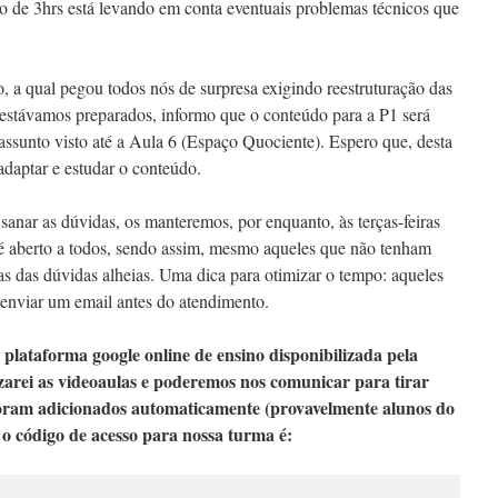
o de 3hrs está levando em conta eventuais problemas técnicos que
, a qual pegou todos nós de surpresa exigindo reestruturação das
 estávamos preparados, informo que o conteúdo para a P1 será
ssunto visto até a Aula 6 (Espaço Quociente). Espero que, desta
adaptar e estudar o conteúdo.
anar as dúvidas, os manteremos, por enquanto, às terças-feiras
é aberto a todos, sendo assim, mesmo aqueles que não tenham
ras das dúvidas alheias. Uma dica para otimizar o tempo: aqueles
enviar um email antes do atendimento.
 plataforma google online de ensino disponibilizada pela
arei as videoaulas e poderemos nos comunicar para tirar
foram adicionados automaticamente (provavelmente alunos do
 o código de acesso para nossa turma é: