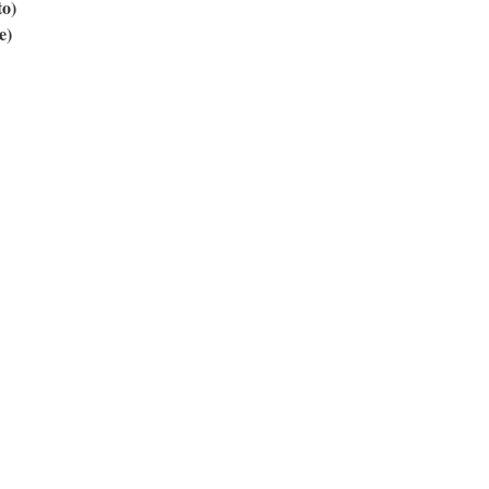
to)
e)