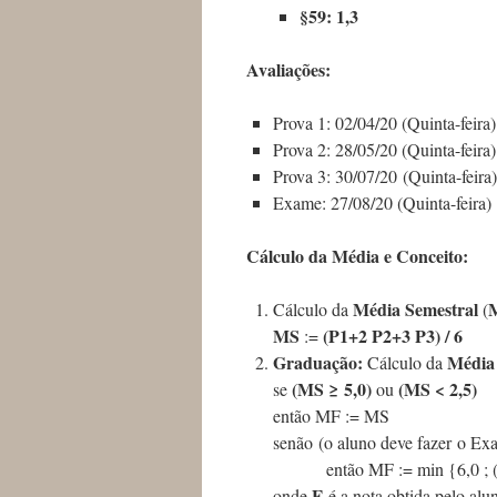
§59: 1,3
Avaliações:
Prova 1: 02/04/20 (Quinta-feira)
Prova 2: 28/05/20 (Quinta-feira)
Prova 3: 30/07/20 (Quinta-feira)
Exame: 27/08/20 (Quinta-feira)
Cálculo da Média e Conceito:
Média Semestral
Cálculo da
(
MS
(P1+2 P2+3 P3) / 6
:=
Graduação:
Média
Cálculo da
(MS ≥ 5,0)
(MS < 2,5)
se
ou
então MF := MS
senão (o aluno deve fazer o Ex
então MF := min {6,0 ; 
E
onde
é a nota obtida pelo al