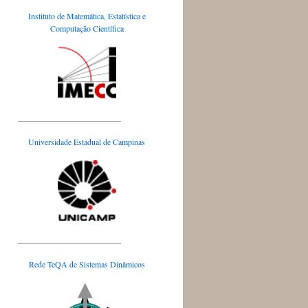
Instituto de Matemática, Estatística e
Computação Científica
_________________________
Universidade Estadual de Campinas
_________________________
Rede TeQA de Sistemas Dinâmicos