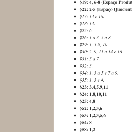
§19: 4, 6-8 (Espaço Produ
§22: 2-5 (Espaço Quocient
§17: 13 e 16.
§18: 13.
§22: 6.
§26: 1 a 3, 5 a 8.
§29: 1, 5-8, 10.
§30: 2, 9, 11 a 14 e 16.
§31: 5 a 7.
§32: 3.
§34: 1, 3 a 5 e 7 a 9.
§35: 1, 3 e 4.
§23: 3,4,5,9,11
§24: 1,8,10,11
§25: 4,8
§52: 1,2,3,6
§53: 1,2,3,5,6
§54: 8
§58: 1,2