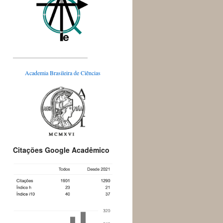
_________________________
Academia Brasileira de Ciências
Citações Google Acadêmico