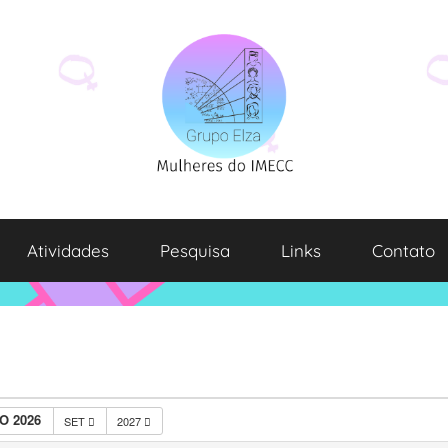
Atividades
Pesquisa
Links
Contato
O 2026
SET
2027