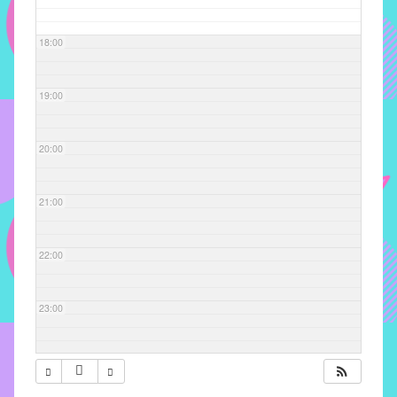
com
soluções
18:00
pacificadoras
para
os
19:00
problemas
verificados
20:00
no
instituto,
bem
21:00
como
propor
22:00
diretrizes
e
ações
23:00
para
a
prevenção
e