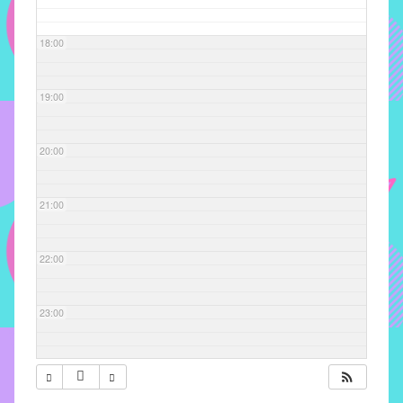
com
soluções
18:00
pacificadoras
para
os
19:00
problemas
verificados
20:00
no
instituto,
bem
21:00
como
propor
22:00
diretrizes
e
ações
23:00
para
a
prevenção
e