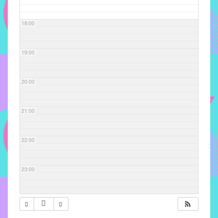
com
soluções
18:00
pacificadoras
para
os
19:00
problemas
verificados
20:00
no
instituto,
bem
21:00
como
propor
22:00
diretrizes
e
ações
23:00
para
a
prevenção
e