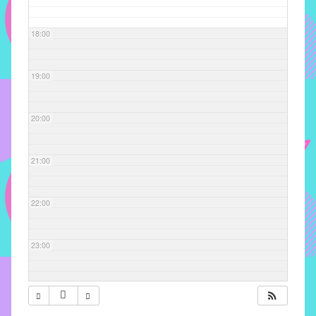
com
soluções
18:00
pacificadoras
para
os
19:00
problemas
verificados
20:00
no
instituto,
bem
21:00
como
propor
22:00
diretrizes
e
ações
23:00
para
a
prevenção
e