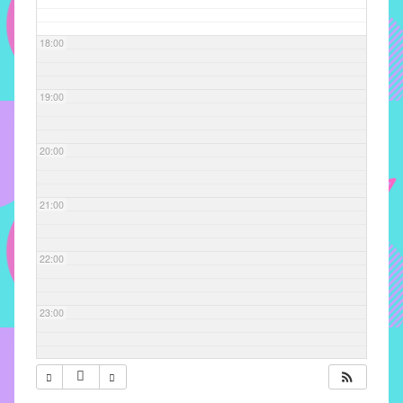
com
soluções
18:00
pacificadoras
para
os
19:00
problemas
verificados
20:00
no
instituto,
bem
21:00
como
propor
22:00
diretrizes
e
ações
23:00
para
a
prevenção
e