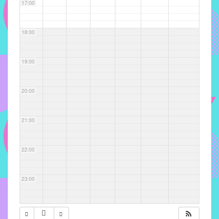
com
17:00
soluções
pacificadoras
18:00
para
os
problemas
19:00
verificados
no
20:00
instituto,
bem
como
21:00
propor
diretrizes
22:00
e
ações
para
23:00
a
prevenção
e