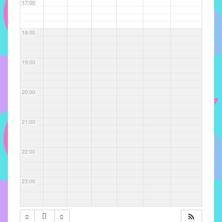
com
17:00
soluções
pacificadoras
18:00
para
os
problemas
19:00
verificados
no
20:00
instituto,
bem
como
21:00
propor
diretrizes
22:00
e
ações
para
23:00
a
prevenção
e