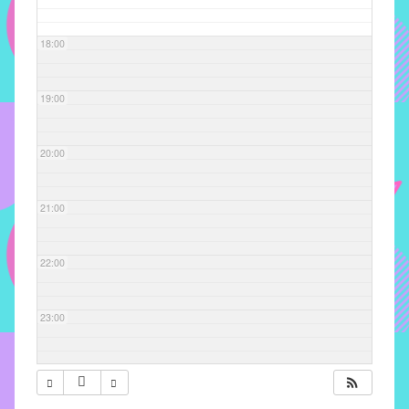
com
soluções
18:00
pacificadoras
para
os
19:00
problemas
verificados
20:00
no
instituto,
bem
21:00
como
propor
22:00
diretrizes
e
ações
23:00
para
a
prevenção
e