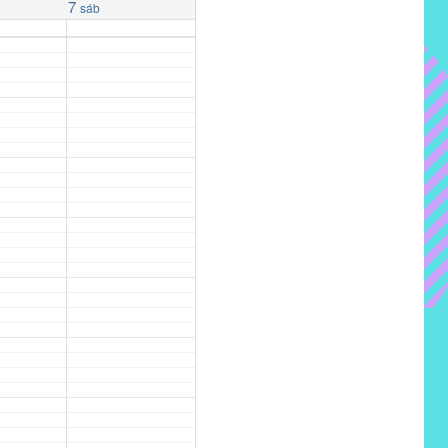
7
sáb