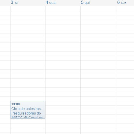
3
4
5
6
ter
qua
qui
sex
13:00
Ciclo de palestras:
Pesquisadoras do
IMECC
@ Canal do
IMECC