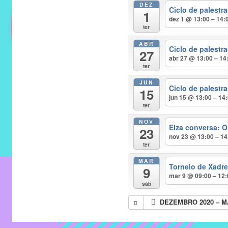
DEZ
do
Ciclo de palest
1
IMECC
dez 1 @ 13:00 – 14:
ter
e
ABR
tem
Ciclo de palest
27
como
abr 27 @ 13:00 – 14
ter
atribuição
JUN
implementar
Ciclo de palest
15
jun 15 @ 13:00 – 14
mecanismos
ter
que
NOV
proporcionem
Elza conversa: O
23
nov 23 @ 13:00 – 14
o
ter
fortalecimento
MAR
dos
Torneio de Xadr
9
mar 9 @ 09:00 – 12
vínculos
sáb
sociais
DEZEMBRO 2020 – M
e
profissionais