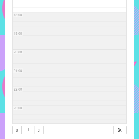
com
soluções
18:00
pacificadoras
para
os
19:00
problemas
verificados
20:00
no
instituto,
bem
21:00
como
propor
22:00
diretrizes
e
ações
23:00
para
a
prevenção
e