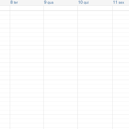
8
9
10
11
ter
qua
qui
sex