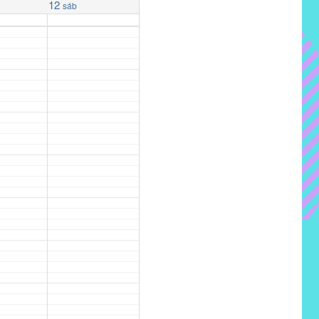
12
sáb