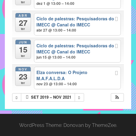
com
ter
dez 1 @ 13:00 – 14:00
soluções
ABR
pacificadoras
Ciclo de palestras: Pesquisadoras do
27
para
IMECC
@ Canal do IMECC
ter
abr 27 @ 13:00 – 14:00
os
problemas
JUN
Ciclo de palestras: Pesquisadoras do
verificados
15
IMECC
@ Canal do IMECC
no
ter
jun 15 @ 13:00 – 14:00
instituto,
bem
NOV
Elza conversa: O Projeto
23
como
M.A.F.A.L.D.A
propor
ter
nov 23 @ 13:00 – 14:00
diretrizes
SET 2019 – NOV 2021
e
ações
para
a
WordPress Theme: Donovan by ThemeZee.
prevenção
e