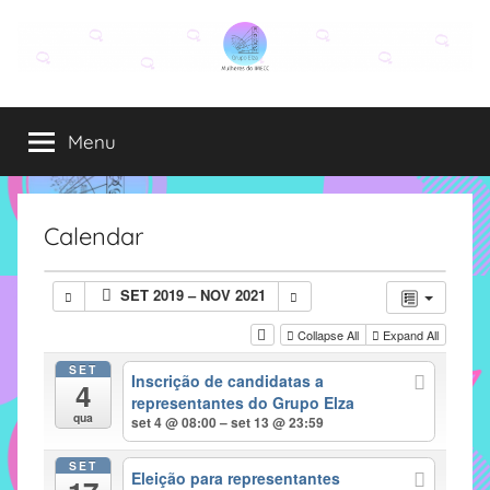
Pular
para
o
Grupo
O
conteúdo
grupo
Menu
Elza
Elza
é
formado
por
Calendar
alunas,
funcionárias
SET 2019 – NOV 2021
e
professoras
Collapse All
Expand All
do
SET
Inscrição de candidatas a
IMECC
4
representantes do Grupo Elza
e
qua
set 4 @ 08:00 – set 13 @ 23:59
tem
como
SET
Eleição para representantes
atribuição