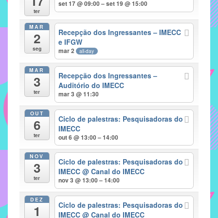
17
set 17 @ 09:00 – set 19 @ 15:00
implementar
ter
mecanismos
MAR
Recepção dos Ingressantes – IMECC
2
que
e IFGW
proporcionem
seg
mar 2
all-day
o
fortalecimento
MAR
Recepção dos Ingressantes –
3
dos
Auditório do IMECC
ter
vínculos
mar 3 @ 11:30
sociais
OUT
e
Ciclo de palestras: Pesquisadoras do
6
IMECC
profissionais
ter
out 6 @ 13:00 – 14:00
entre
alunos,
NOV
Ciclo de palestras: Pesquisadoras do
professores
3
IMECC
@ Canal do IMECC
e
ter
nov 3 @ 13:00 – 14:00
funcionários
do
DEZ
Ciclo de palestras: Pesquisadoras do
1
IMECC,
IMECC
@ Canal do IMECC