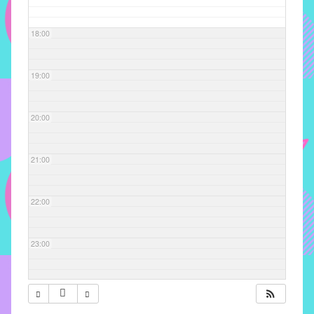
com
soluções
18:00
pacificadoras
para
os
19:00
problemas
verificados
20:00
no
instituto,
bem
21:00
como
propor
22:00
diretrizes
e
ações
23:00
para
a
prevenção
e