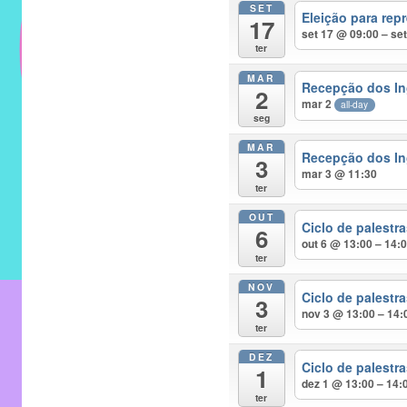
SET
do
Eleição para rep
17
IMECC
set 17 @ 09:00 – se
ter
e
MAR
tem
Recepção dos In
2
como
mar 2
all-day
seg
atribuição
MAR
implementar
Recepção dos In
3
mar 3 @ 11:30
mecanismos
ter
que
OUT
proporcionem
Ciclo de palest
6
out 6 @ 13:00 – 14:
o
ter
fortalecimento
NOV
dos
Ciclo de palest
3
nov 3 @ 13:00 – 14:
vínculos
ter
sociais
DEZ
e
Ciclo de palest
1
dez 1 @ 13:00 – 14:
profissionais
ter