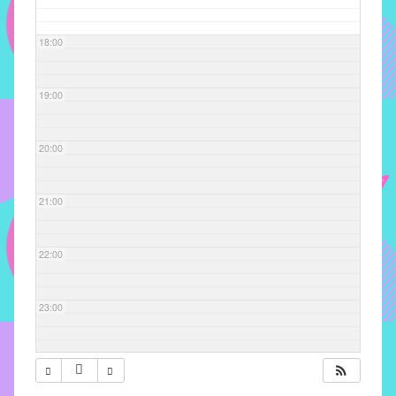
com
soluções
18:00
pacificadoras
para
os
19:00
problemas
verificados
20:00
no
instituto,
bem
21:00
como
propor
22:00
diretrizes
e
ações
23:00
para
a
prevenção
e