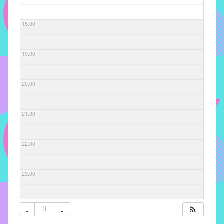
com
soluções
18:00
pacificadoras
para
os
19:00
problemas
verificados
20:00
no
instituto,
bem
21:00
como
propor
22:00
diretrizes
e
ações
23:00
para
a
prevenção
e